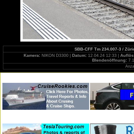
SBB-CFF Tm 234.007-3 / Züric
Kamera:
NIKON D3300 |
Datum:
12.04.24 12:33 |
Auflö
Blendenöffnung:
7.1
Anza