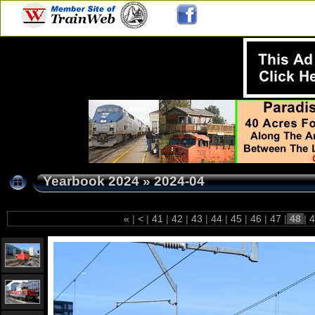
Yearbook 2024
»
2024-04
«
|
<
|
41
|
42
|
43
|
44
|
45
|
46
|
47
|
48
|
4