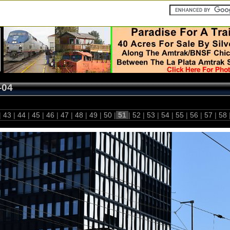
-04
|
43
|
44
|
45
|
46
|
47
|
48
|
49
|
50
|
51
|
52
|
53
|
54
|
55
|
56
|
57
|
58