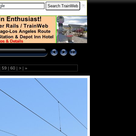
[
?
]
|
59
|
60
|
>
|
»