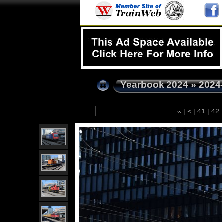
Yearbook 2024
»
2024
«
|
<
|
41
|
42