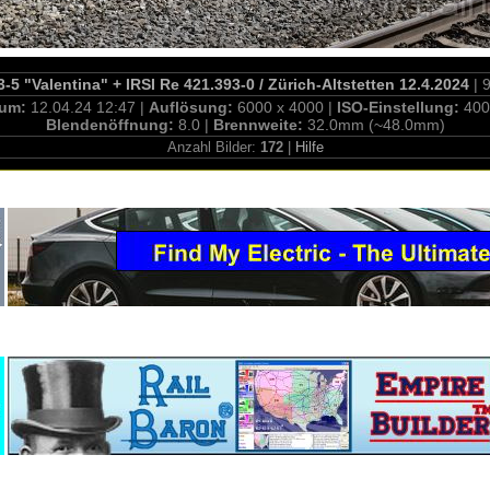
-5 "Valentina" + IRSI Re 421.393-0 / Zürich-Altstetten 12.4.2024
| 
tum:
12.04.24 12:47 |
Auflösung:
6000 x 4000 |
ISO-Einstellung:
400
Blendenöffnung:
8.0 |
Brennweite:
32.0mm (~48.0mm)
Anzahl Bilder:
172
|
Hilfe