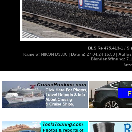
BLS Re 475.413-1 / Si
Kamera:
NIKON D3300 |
Datum:
27.04.24 16:53 |
Auflö
Blendenöffnung:
7.1
Anza