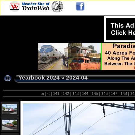
Yearbook 2024
»
2024-04
«
|
<
|
141
|
142
|
143
|
144
|
145
|
146
|
147
|
148
|
14