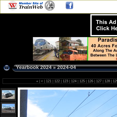
Yearbook 2024
»
2024-04
«
|
<
|
121
|
122
|
123
|
124
|
125
|
126
|
127
|
128
|
12