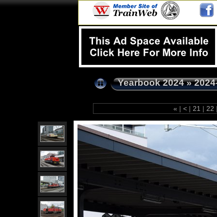
Yearbook 2024
»
2024
«
|
<
|
21
|
22