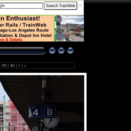
[
?
]
|
39
|
40
|
>
|
»