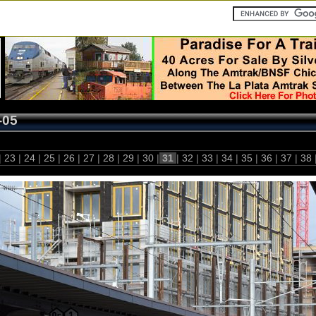
-05
|
23
|
24
|
25
|
26
|
27
|
28
|
29
|
30
|
31
|
32
|
33
|
34
|
35
|
36
|
37
|
38