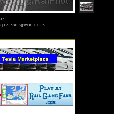
0524
0 |
Belichtungszeit:
1/160s |