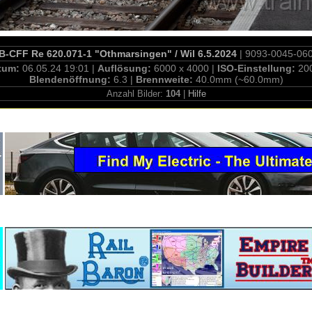
B-CFF Re 620.071-1 "Othmarsingen" / Wil 6.5.2024
| 9093-0045-06
tum:
06.05.24 19:01 |
Auflösung:
6000 x 4000 |
ISO-Einstellung:
20
Blendenöffnung:
6.3 |
Brennweite:
40.0mm (~60.0mm)
Anzahl Bilder:
104
|
Hilfe