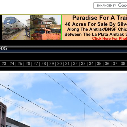
-05
|
23
|
24
|
25
|
26
|
27
|
28
|
29
|
30
|
31
|
32
|
33
|
34
|
35
|
36
|
37
|
38