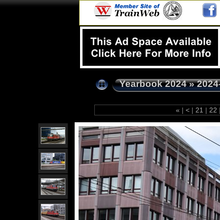
Yearbook 2024
»
2024
«
|
<
|
21
|
22