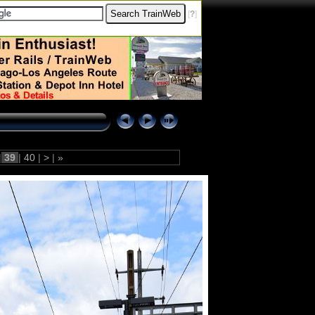
[
?
]
|
39
|
40
|
>
|
»