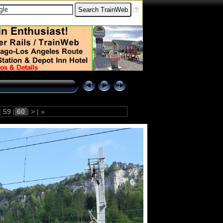
[
?
]
|
59
|
60
|
>
|
»