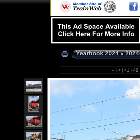
Yearbook 2024
»
2024
«
|
<
|
41
|
42