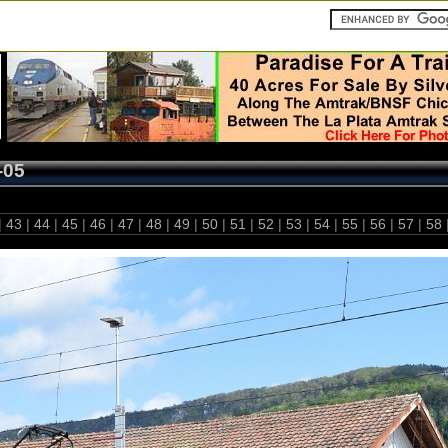
-05
|
43
|
44
|
45
|
46
|
47
|
48
|
49
|
50
|
51
|
52
|
53
|
54
|
55
|
56
|
57
|
58