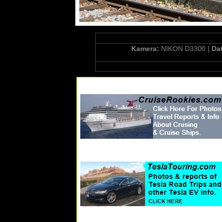
Kamera:
NIKON D3300 |
Da