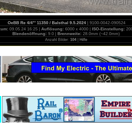
OeBB Re 4/4"' 11350 / Balsthal 9.5.2024
| 9100-0042-090524
tum:
09.05.24 16:25 |
Auflösung:
6000 x 4000 |
ISO-Einstellung:
20
Blendenöffnung:
9.0 |
Brennweite:
28.0mm (~42.0mm)
Anzahl Bilder:
104
|
Hilfe