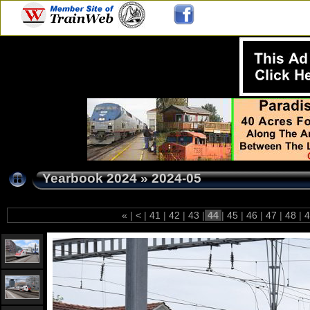
Yearbook 2024
»
2024-05
«
|
<
|
41
|
42
|
43
|
44
|
45
|
46
|
47
|
48
|
4