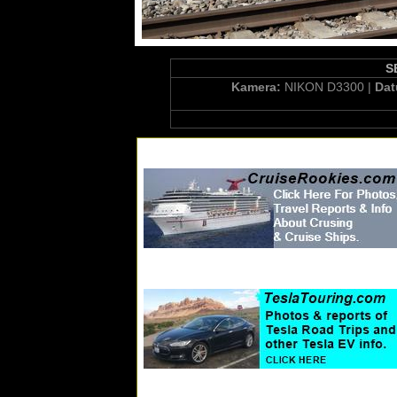
S
Kamera:
NIKON D3300 |
Da