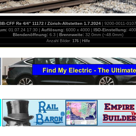
BB-CFF Re 4/4" 11172 / Zürich-Altstetten 1.7.2024
| 9200-0011-010
tum:
01.07.24 17:30 |
Auflösung:
6000 x 4000 |
ISO-Einstellung:
400
Blendenöffnung:
6.3 |
Brennweite:
32.0mm (~48.0mm)
Anzahl Bilder:
176
|
Hilfe