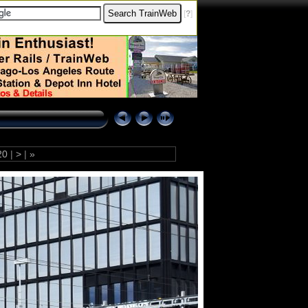
[
?
]
20
|
>
|
»