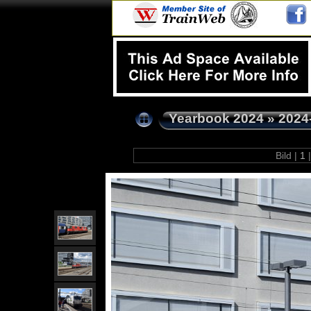
Yearbook 2024
»
2024
Bild |
1
|