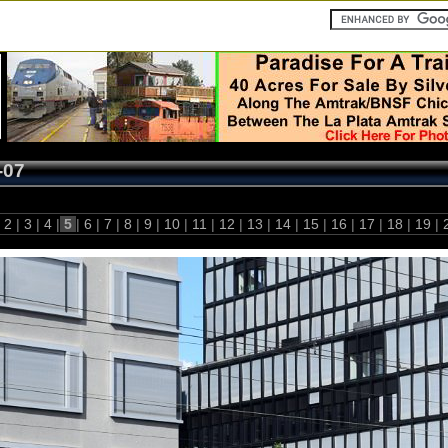
-07
2
|
3
|
4
|
5
|
6
|
7
|
8
|
9
|
10
|
11
|
12
|
13
|
14
|
15
|
16
|
17
|
18
|
19
|