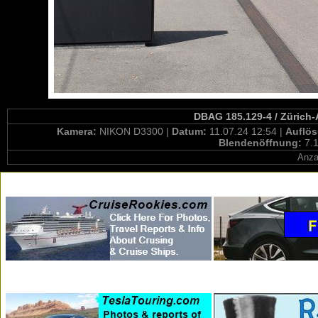
DBAG 185.129-4 / Zürich-A
Kamera:
NIKON D3300 |
Datum:
11.07.24 12:54 |
Auflö
Blendenöffnung:
7.1
Anza