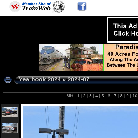
Yearbook 2024
»
2024-07
Bild |
1
|
2
|
3
|
4
|
5
|
6
|
7
|
8
|
9
|
1