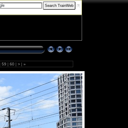
[
?
]
|
59
|
60
|
>
|
»