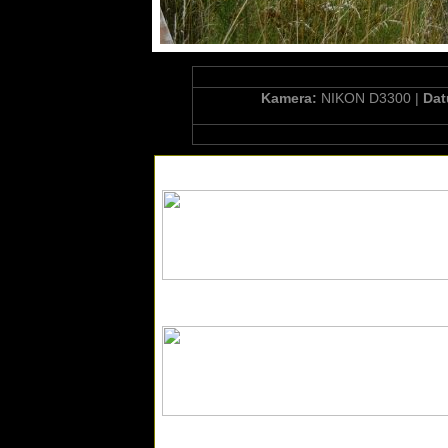
Kamera:
NIKON D3300 |
Da