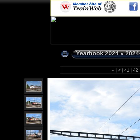
Yearbook 2024
»
2024
«
|
<
|
41
|
42