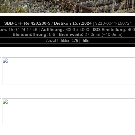
SBB-CFF Re 420.230-5 / Dietikon 15.7.2024
| 9213-0044-150724
tum:
15.07.24 17:46 |
Auflösung:
6000 x 4000 |
ISO-Einstellung:
400
Blendenöffnung:
5.6 |
Brennweite:
27.0mm (~40.0mm)
Anzahl Bilder:
176
|
Hilfe