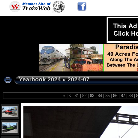
Yearbook 2024
»
2024-07
«
|
<
|
81
|
82
|
83
|
84
|
85
|
86
|
87
|
88
|