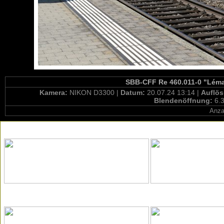
SBB-CFF Re 460.011-0 "Léman
Kamera:
NIKON D3300 |
Datum:
20.07.24 13:14 |
Auflö
Blendenöffnung:
6.3
Anza