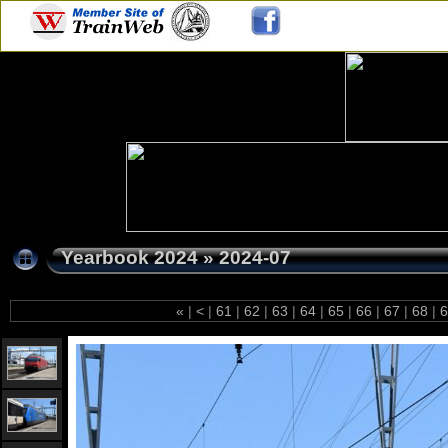
Yearbook 2024
»
2024-07
«
|
<
|
61
|
62
|
63
|
64
|
65
|
66
|
67
|
68
|
6