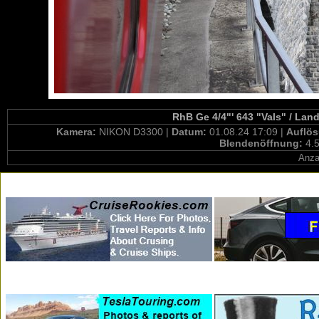
RhB Ge 4/4"' 643 "Vals" / Lan
Kamera:
NIKON D3300 |
Datum:
01.08.24 17:09 |
Auflö
Blendenöffnung:
4.5
Anza