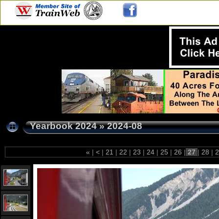
Yearbook 2024
»
2024-08
«
|
<
|
21
|
22
|
23
|
24
|
25
|
26
|
27
|
28
|
2