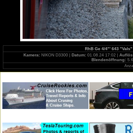
RhB Ge 4/4"' 643 "Vals"
Kamera:
NIKON D3300 |
Datum:
01.08.24 17:02 |
Auflö
Blendenöffnung:
5.6
Anza