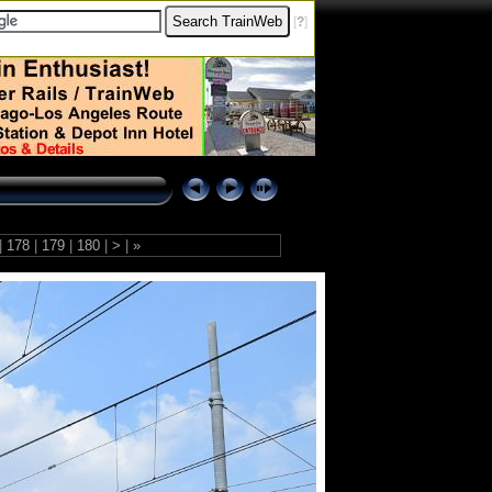
[
?
]
|
178
|
179
|
180
|
>
|
»