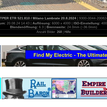
TPER ETR 521.810 / Milano Lambrate 20.8.2024
| 9300-0044-20082
tum:
20.08.24 14:43 |
Auflösung:
6000 x 4000 |
ISO-Einstellung:
400
Blendenöffnung:
6.3 |
Brennweite:
24.0mm (~36.0mm)
Anzahl Bilder:
268
|
Hilfe