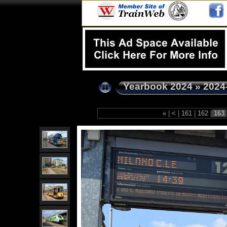
Yearbook 2024
»
2024
«
|
<
|
161
|
162
|
163