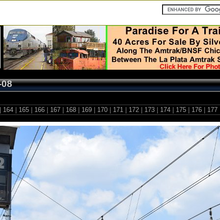
-08
|
164
|
165
|
166
|
167
|
168
|
169
|
170
|
171
|
172
|
173
|
174
|
175
|
176
|
177