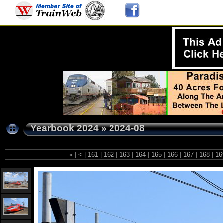
Yearbook 2024
»
2024-08
«
|
<
|
161
|
162
|
163
|
164
|
165
|
166
|
167
|
168
|
16