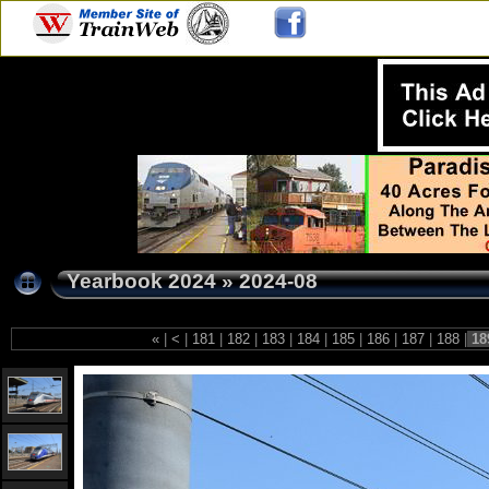
Yearbook 2024
»
2024-08
«
|
<
|
181
|
182
|
183
|
184
|
185
|
186
|
187
|
188
|
18