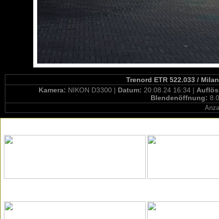
Trenord ETR 522.033 / Mila
Kamera:
NIKON D3300 |
Datum:
20.08.24 16:34 |
Auflö
Blendenöffnung:
8.0
Anza