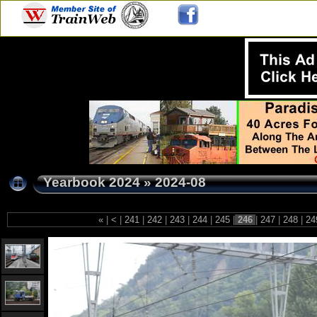
Yearbook 2024
»
2024-08
«
|
<
|
241
|
242
|
243
|
244
|
245
|
246
|
247
|
248
|
24