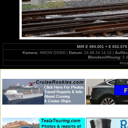
MIR E 494.001 + E 652.079
Kamera:
NIKON D3300 |
Datum:
24.08.24 14:10 |
Auflö
Blendenöffnung:
5.6
Anza