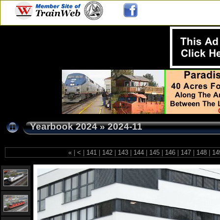
Yearbook 2024
»
2024-11
«
|
<
|
141
|
142
|
143
|
144
|
145
|
146
|
147
|
148
|
14