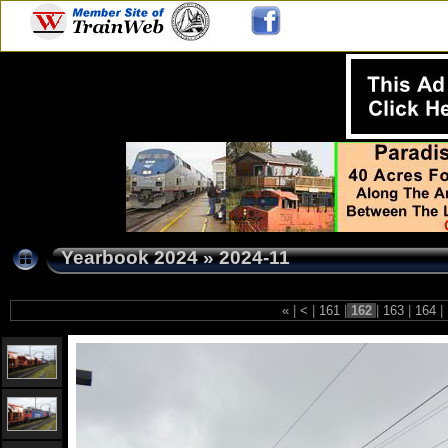
Yearbook 2024
»
2024-11
«
|
<
|
161
|
162
|
163
|
164
|