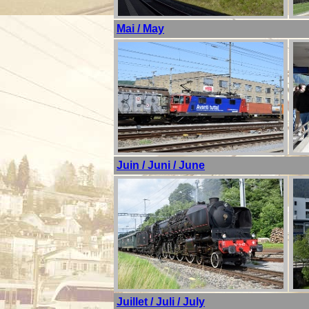
Mai / May
Juin / Juni / June
Juillet / Juli / July