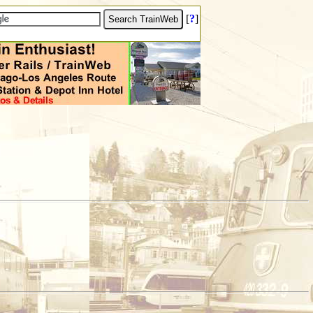
[
?
]