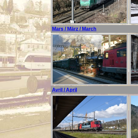
Mars / März / March
Avril / April