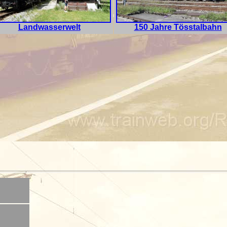
Landwasserwelt
150 Jahre Tösstalbahn