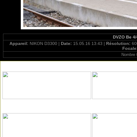
DVZO Be 4/4
Appareil:
NIKON D3300 |
Date:
15.05.16 13:43 |
Résolution:
60
Focale
Nombre t