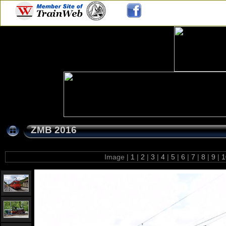
ZMB 2016
Image |
1
|
2
|
3
|
4
|
5
|
6
|
7
|
8
|
9
|
1