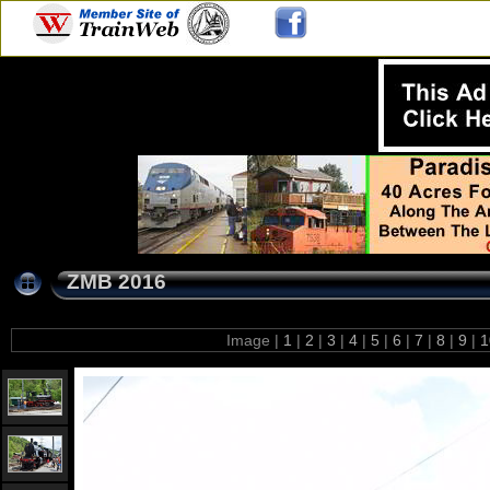
ZMB 2016
Image |
1
|
2
|
3
|
4
|
5
|
6
|
7
|
8
|
9
|
1