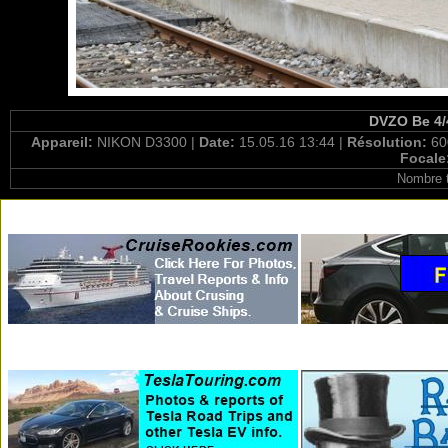
DVZO Be 4/4
Appareil:
NIKON D3300 |
Date:
15.05.16 13:44 |
Résolution:
60
Focale
Nombre t