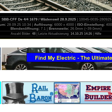
SBB-CFF De 4/4 1679 / Wädenswil 28.9.2025
| 10045-0035-280925
tum:
28.09.25 10:34 |
Auflösung:
6000 x 4000 |
ISO-Einstellung:
400
Blendenöffnung:
7.1 |
Brennweite:
26.0mm (~39.0mm)
Anzahl Bilder:
48
| Letzte Aktualisierung:
14.10.25 14:26
|
Hilfe