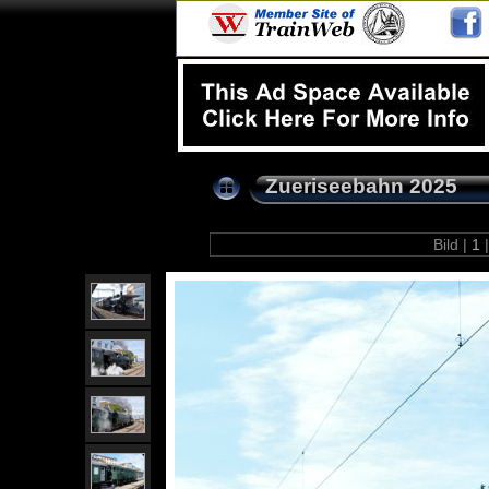
Zueriseebahn 2025
Bild |
1
|