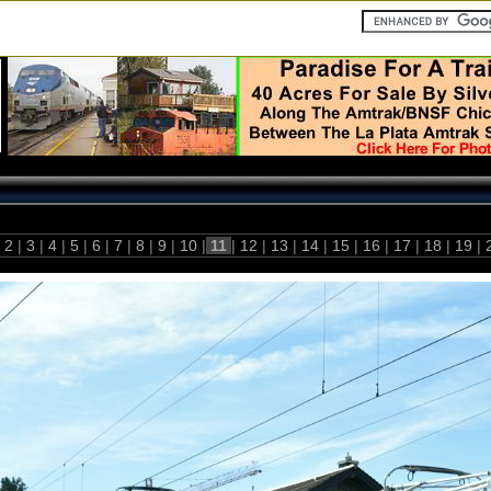
2
|
3
|
4
|
5
|
6
|
7
|
8
|
9
|
10
|
11
|
12
|
13
|
14
|
15
|
16
|
17
|
18
|
19
|