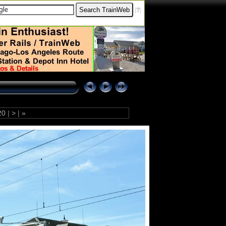
[
?
]
20
|
>
|
»