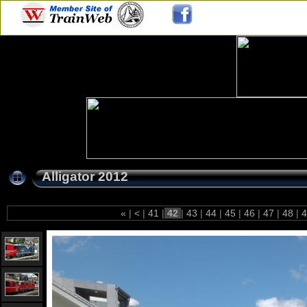
Alligator 2012
«
|
<
|
41
|
42
|
43
|
44
|
45
|
46
|
47
|
48
|
4