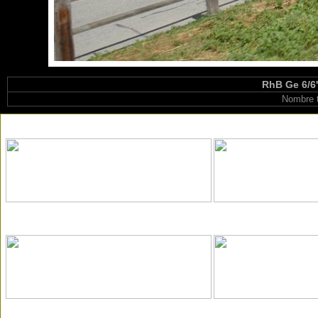
RhB Ge 6/6'
Nombre t