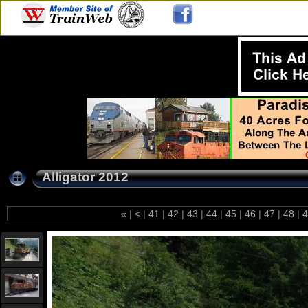
Alligator 2012
«
|
<
|
41
|
42
|
43
|
44
|
45
|
46
|
47
|
48
|
4