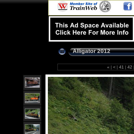
Alligator 2012
«
|
<
|
41
|
42