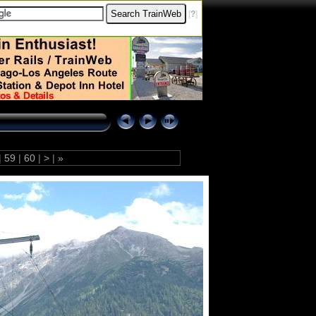
[
?
]
|
59
|
60
|
>
|
»