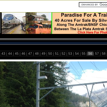
|
43
|
44
|
45
|
46
|
47
|
48
|
49
|
50
|
51
|
52
|
53
|
54
|
55
|
56
|
57
|
58