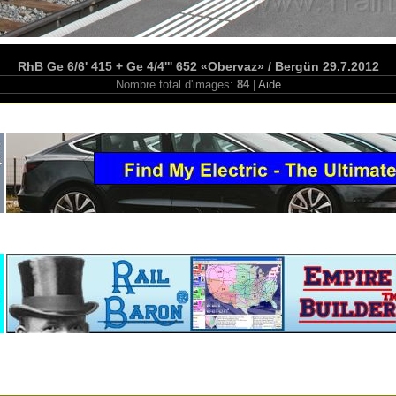
RhB Ge 6/6' 415 + Ge 4/4''' 652 «Obervaz» / Bergün 29.7.2012
Nombre total d'images:
84
|
Aide