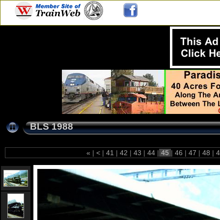
BLS 1988
«
|
<
|
41
|
42
|
43
|
44
|
45
|
46
|
47
|
48
|
4