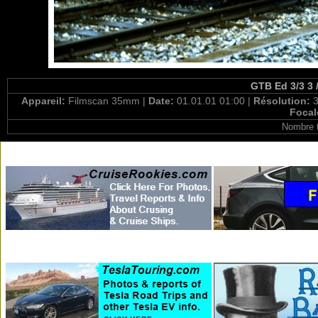
GTB Ed 3/3 3 
Appareil:
Filmscan 35mm |
Date:
01.01.01 01:00 |
Résolution:
3
Focal
Nombre t