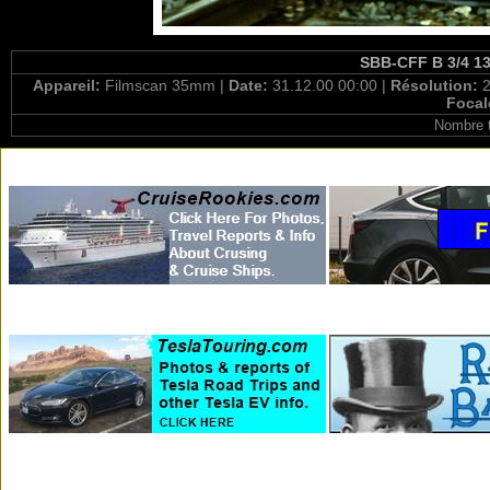
SBB-CFF B 3/4 136
Appareil:
Filmscan 35mm |
Date:
31.12.00 00:00 |
Résolution:
2
Focal
Nombre t