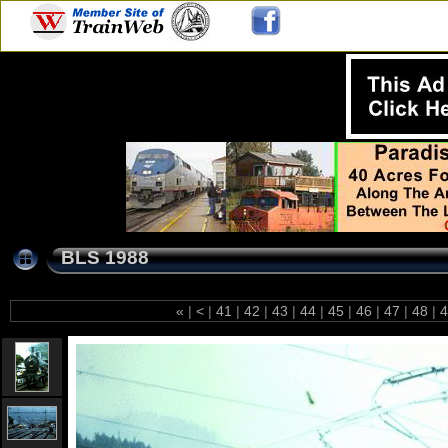
BLS 1988
«
|
<
|
41
|
42
|
43
|
44
|
45
|
46
|
47
|
48
|
4