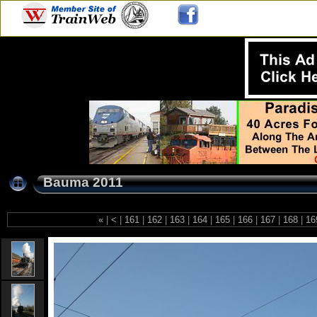
Bauma 2011
«
|
<
|
161
|
162
|
163
|
164
|
165
|
166
|
167
|
168
|
16