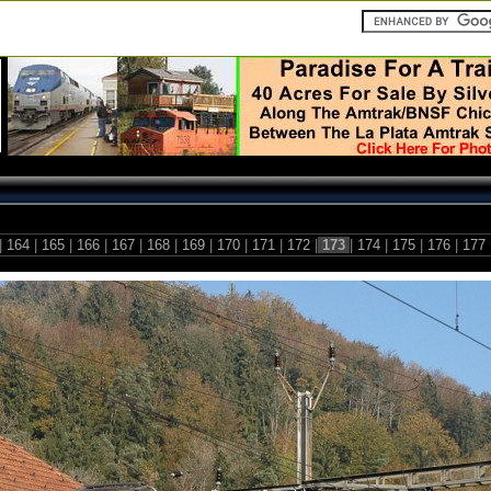
|
164
|
165
|
166
|
167
|
168
|
169
|
170
|
171
|
172
|
173
|
174
|
175
|
176
|
177