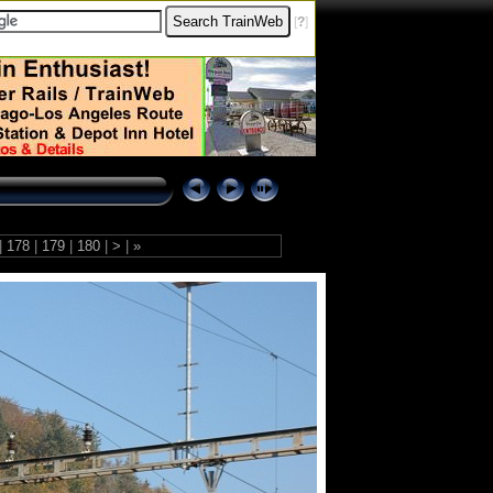
[
?
]
|
178
|
179
|
180
|
>
|
»