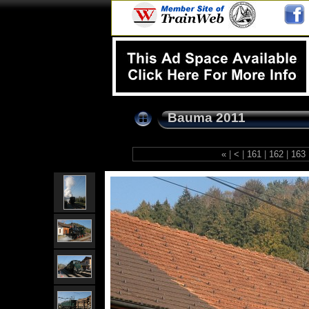
Bauma 2011
«
|
<
|
161
|
162
|
163