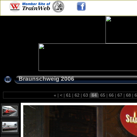
Braunschweig 2006
«
|
<
|
61
|
62
|
63
|
64
|
65
|
66
|
67
|
68
|
6