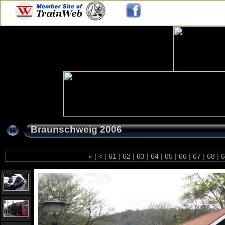
Braunschweig 2006
«
|
<
|
61
|
62
|
63
|
64
|
65
|
66
|
67
|
68
|
6