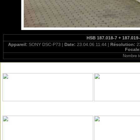
HSB 187.018-7 + 187.019-
Appareil:
SONY DSC-P73 |
Date:
23.04.06 11:44 |
Résolution:
2
Focale
Nombre t