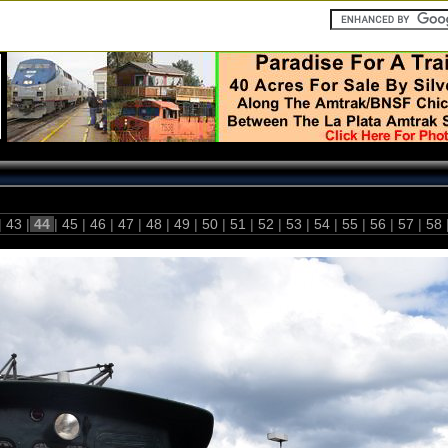
|
43
|
44
|
45
|
46
|
47
|
48
|
49
|
50
|
51
|
52
|
53
|
54
|
55
|
56
|
57
|
58