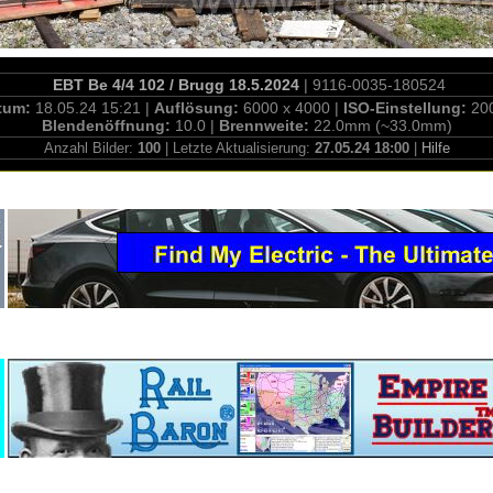
EBT Be 4/4 102 / Brugg 18.5.2024
| 9116-0035-180524
tum:
18.05.24 15:21 |
Auflösung:
6000 x 4000 |
ISO-Einstellung:
20
Blendenöffnung:
10.0 |
Brennweite:
22.0mm (~33.0mm)
Anzahl Bilder:
100
| Letzte Aktualisierung:
27.05.24 18:00
|
Hilfe