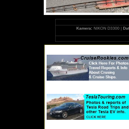
Kamera:
NIKON D3300 |
Da