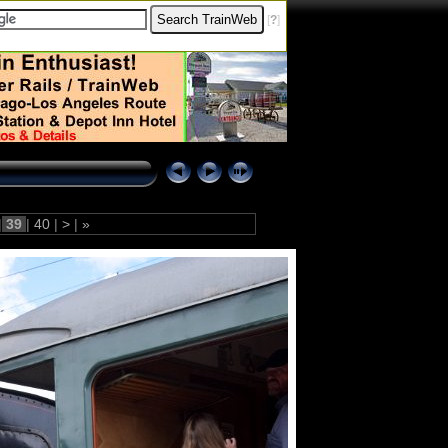
[
?
]
|
39
|
40
|
>
|
»