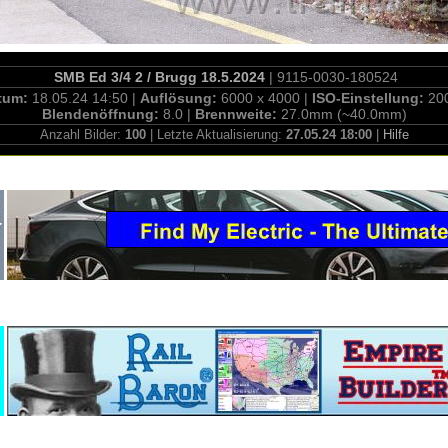
SMB Ed 3/4 2 / Brugg 18.5.2024
| 9115-0030-180524
tum:
18.05.24 14:50 |
Auflösung:
6000 x 4000 |
ISO-Einstellung:
20
Blendenöffnung:
8.0 |
Brennweite:
27.0mm (~40.0mm)
Anzahl Bilder:
100
| Letzte Aktualisierung:
27.05.24 18:00
|
Hilfe