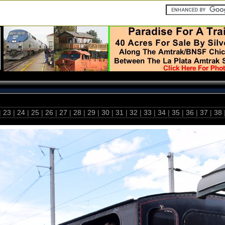
|
23
|
24
|
25
|
26
|
27
|
28
|
29
|
30
|
31
|
32
|
33
|
34
|
35
|
36
|
37
|
38