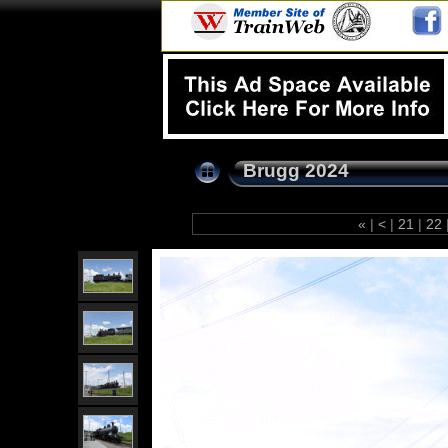
Brugg 2024
«
|
<
|
21
|
22