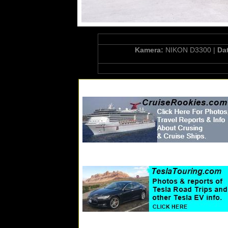
Kamera:
NIKON D3300 |
Da