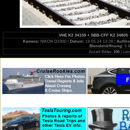
VHE K2 34159 + SBB-CFF K2 34805 + 
Kamera:
NIKON D3300 |
Datum:
18.05.24 13:28 |
Auflö
Blendenöffnung:
5.6
Anzahl Bilder:
100
| Letz