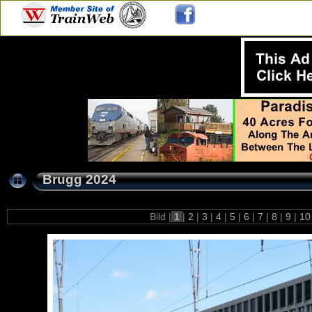
Brugg 2024
Bild |
1
|
2
|
3
|
4
|
5
|
6
|
7
|
8
|
9
|
1