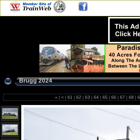
Brugg 2024
«
|
<
|
61
|
62
|
63
|
64
|
65
|
66
|
67
|
68
|
6