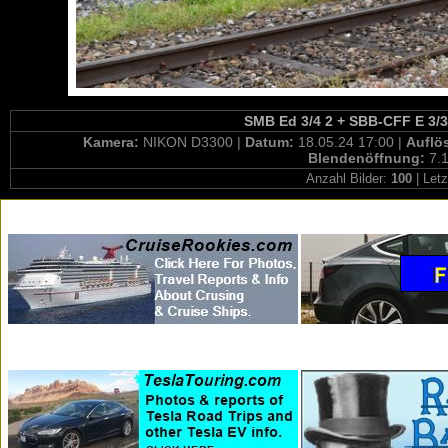
SMB Ed 3/4 2 + SBB-CFF E 3/3
Kamera:
NIKON D3300 |
Datum:
18.05.24 17:00 |
Auflö
Blendenöffnung:
7.1
Anzahl Bilder:
100
| Letz