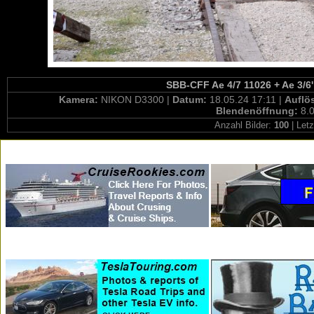
SBB-CFF Ae 4/7 11026 + Ae 3/6'
Kamera:
NIKON D3300 |
Datum:
18.05.24 17:11 |
Auflö
Blendenöffnung:
8.0
Anzahl Bilder:
100
| Letz