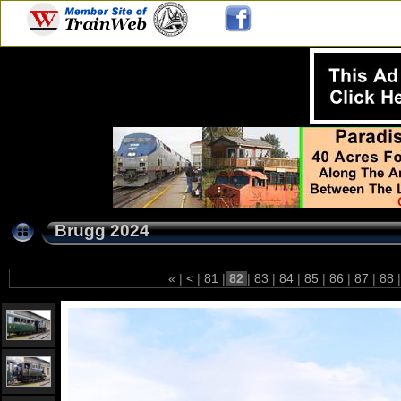
Brugg 2024
«
|
<
|
81
|
82
|
83
|
84
|
85
|
86
|
87
|
88
|