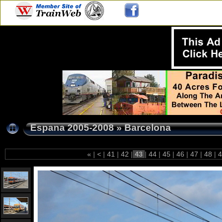
Espana 2005-2008
»
Barcelona
«
|
<
|
41
|
42
|
43
|
44
|
45
|
46
|
47
|
48
|
4