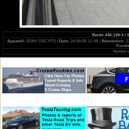
Renfe 440.149-3 / 
Appareil:
SONY DSC-P73 |
Date:
24.09.05 12:48 |
Résolution:
2
Focal
Nombre t