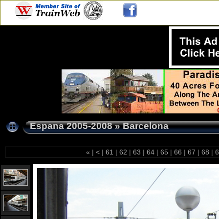
Espana 2005-2008
»
Barcelona
«
|
<
|
61
|
62
|
63
|
64
|
65
|
66
|
67
|
68
|
6