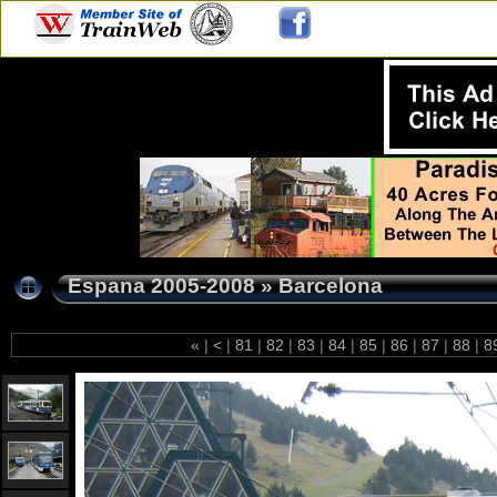
Espana 2005-2008
»
Barcelona
«
|
<
|
81
|
82
|
83
|
84
|
85
|
86
|
87
|
88
|
8