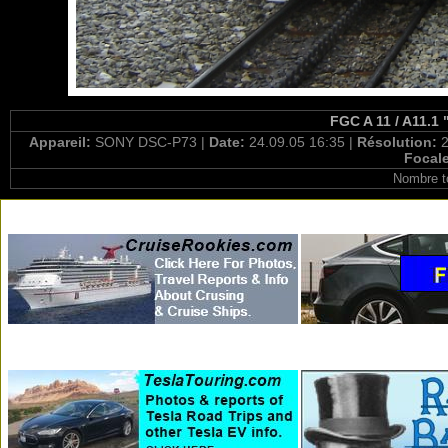
FGC A 11 / A11.1 
Appareil:
SONY DSC-P73 |
Date:
24.09.05 16:35 |
Résolution:
2
Focal
Nombre t