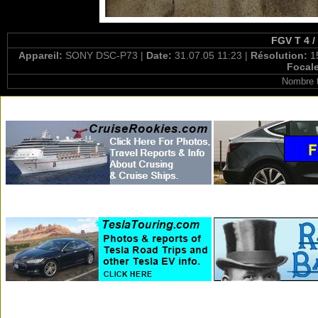
FGV T 4 /
Appareil:
SONY DSC-P73 |
Date:
31.07.05 11:23 |
Résolution:
1
Focal
Nombre t