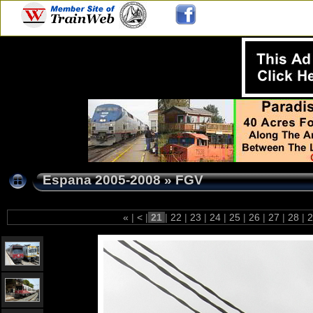
Espana 2005-2008
»
FGV
«
|
<
|
21
|
22
|
23
|
24
|
25
|
26
|
27
|
28
|
2