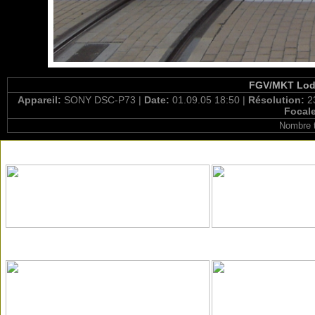
FGV/MKT Lodz
Appareil:
SONY DSC-P73 |
Date:
01.09.05 18:50 |
Résolution:
2
Focal
Nombre t