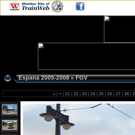
Espana 2005-2008
»
FGV
«
|
<
|
21
|
22
|
23
|
24
|
25
|
26
|
27
|
28
|
2