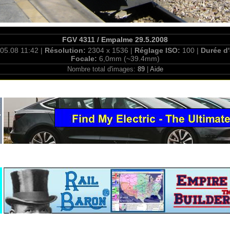
FGV 4311 / Empalme 29.5.2008
05.08 11:42 |
Résolution:
2304 x 1536 |
Réglage ISO:
100 |
Durée d
Focale:
6,0mm (~39.4mm)
Nombre total d'images:
89
|
Aide