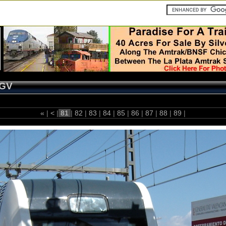
GV
«
|
<
|
81
|
82
|
83
|
84
|
85
|
86
|
87
|
88
|
89
|