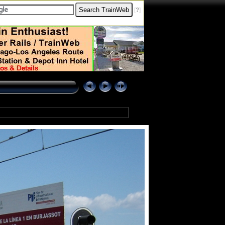
[
?
]