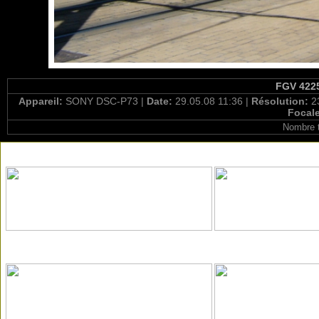
FGV 4225
Appareil:
SONY DSC-P73 |
Date:
29.05.08 11:36 |
Résolution:
2
Focal
Nombre t