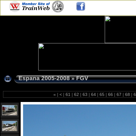
Espana 2005-2008
»
FGV
«
|
<
|
61
|
62
|
63
|
64
|
65
|
66
|
67
|
68
|
6