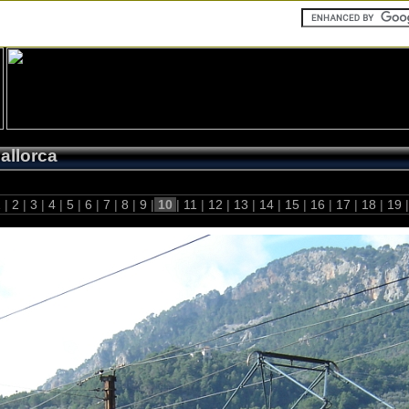
allorca
1
|
2
|
3
|
4
|
5
|
6
|
7
|
8
|
9
|
10
|
11
|
12
|
13
|
14
|
15
|
16
|
17
|
18
|
19
|