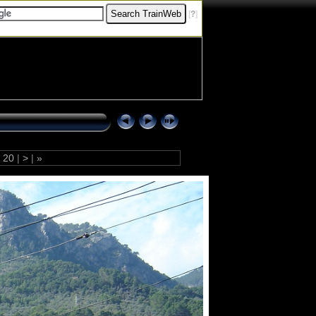
[
?
]
20
|
>
|
»