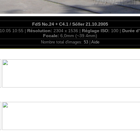
FdS No.24 + C4.1 / Sóller 21.10.2005
10.05 10:55 |
Résolution:
2304 x 1536 |
Réglage ISO:
100 |
Durée d
Focale:
6,0mm (~39.4mm)
Nombre total d'images:
53
|
Aide