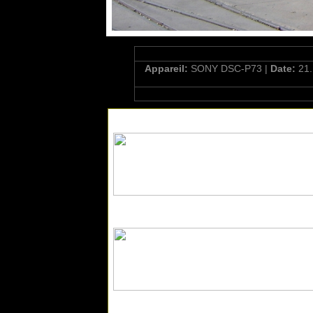
Appareil:
SONY DSC-P73 |
Date:
21.